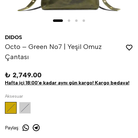
DIDOS
Octo – Green No7 | Yeşil Omuz
Çantası
₺ 2,749.00
Hafta içi 18:00'e kadar aynı gün kargo! Kargo bedava!
Aksesuar
Paylaş
: