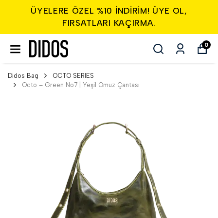
ÜYELERE ÖZEL %10 INDIRIM! ÜYE OL,
FIRSATLARI KAÇIRMA.
0
Didos Bag
OCTO SERIES
Octo – Green No7 | Yeşil Omuz Çantası