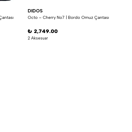
DIDOS
DIDO
Çantası
Octo – Cherry No7 | Bordo Omuz Çantası
Sway -
₺ 2,749.00
₺ 2,
2 Aksesuar