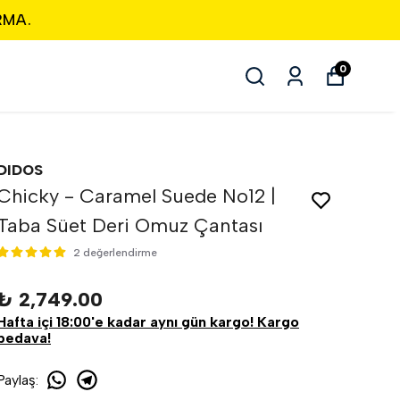
RMA.
0
DIDOS
Chicky - Caramel Suede No12 |
Taba Süet Deri Omuz Çantası
2 değerlendirme
₺ 2,749.00
Hafta içi 18:00'e kadar aynı gün kargo! Kargo
bedava!
Paylaş
: