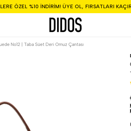
LERE ÖZEL %10 INDIRIM! ÜYE OL, FIRSATLARI KAÇI
uede No12 | Taba Süet Deri Omuz Çantası