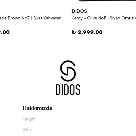
DIDOS
Octo – Suede Brown No7 | Süet Kahverengi Omuz Çantası
Kamy - Olive No11 | Siyah Omuz 
9.00
₺ 2,999.00
Hakkımızda
İletişim
S.S.S