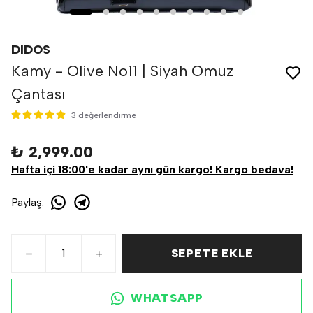
DIDOS
Kamy - Olive No11 | Siyah Omuz
Çantası
3 değerlendirme
₺ 2,999.00
Hafta içi 18:00'e kadar aynı gün kargo! Kargo bedava!
Paylaş
:
SEPETE EKLE
WHATSAPP