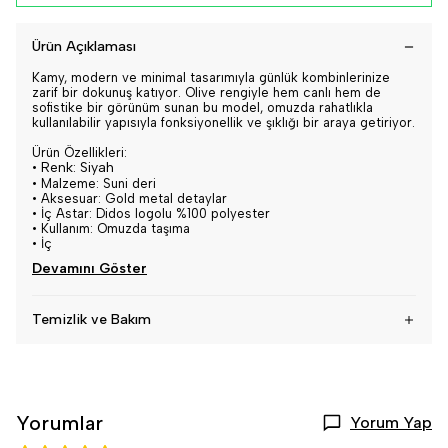
Ürün Açıklaması
Kamy, modern ve minimal tasarımıyla günlük kombinlerinize
zarif bir dokunuş katıyor. Olive rengiyle hem canlı hem de
sofistike bir görünüm sunan bu model, omuzda rahatlıkla
kullanılabilir yapısıyla fonksiyonellik ve şıklığı bir araya getiriyor.
Ürün Özellikleri:
•
Renk: Siyah
•
Malzeme: Suni deri
•
Aksesuar: Gold metal detaylar
•
İç Astar: Didos logolu %100 polyester
•
Kullanım: Omuzda taşıma
•
İç
Devamını Göster
Temizlik ve Bakım
Yorumlar
Yorum Yap