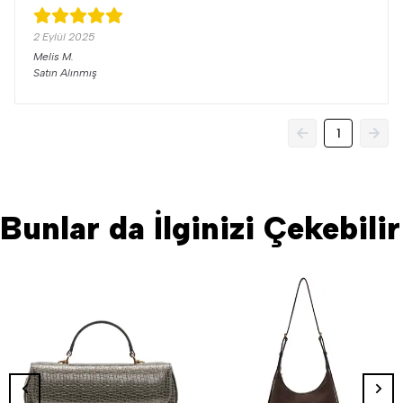
2 Eylül 2025
Melis
M.
Satın Alınmış
1
Bunlar da İlginizi Çekebilir