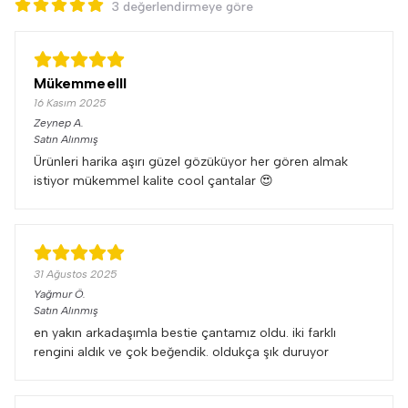
3 değerlendirmeye göre
Mükemmeelll
16 Kasım 2025
Zeynep
A.
Satın Alınmış
Ürünleri harika aşırı güzel gözüküyor her gören almak
istiyor mükemmel kalite cool çantalar 😍
31 Ağustos 2025
Yağmur
Ö.
Satın Alınmış
en yakın arkadaşımla bestie çantamız oldu. iki farklı
rengini aldık ve çok beğendik. oldukça şık duruyor