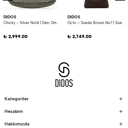
DIDOS
DIDOS
Chicky - Silver No14 | Deri Omuz Çantası
Octo – Suede Brown No7 | Süet Kahverengi Omuz Çantası
₺ 2,999.00
₺ 2,749.00
Kategoriler
Hesabım
Hakkımızda