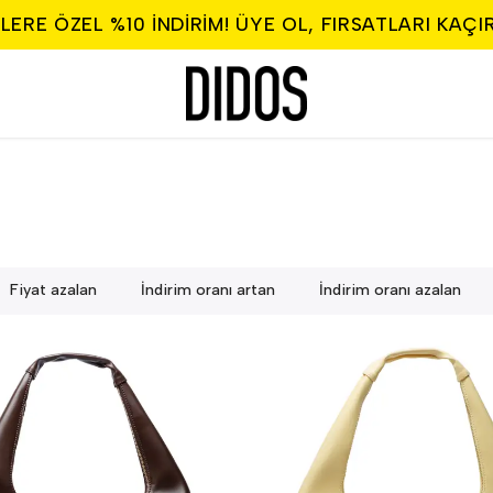
LERE ÖZEL %10 INDIRIM! ÜYE OL, FIRSATLARI KAÇI
Fiyat azalan
İndirim oranı artan
İndirim oranı azalan