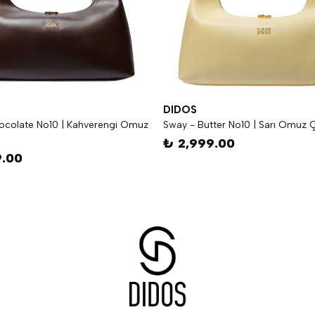
DIDOS
ocolate No10 | Kahverengi Omuz
Sway - Butter No10 | Sarı Omuz 
₺ 2,999.00
9.00