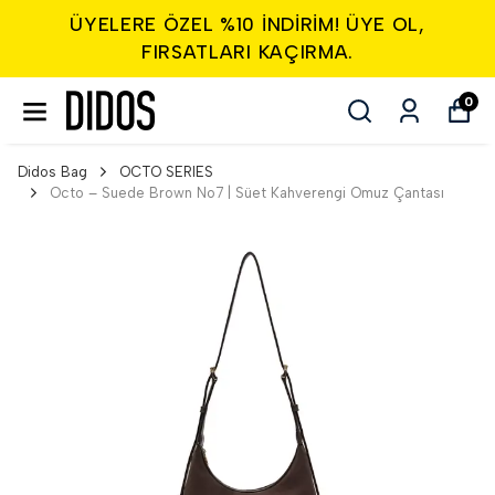
ÜYELERE ÖZEL %10 INDIRIM! ÜYE OL,
FIRSATLARI KAÇIRMA.
0
Didos Bag
OCTO SERIES
Octo – Suede Brown No7 | Süet Kahverengi Omuz Çantası