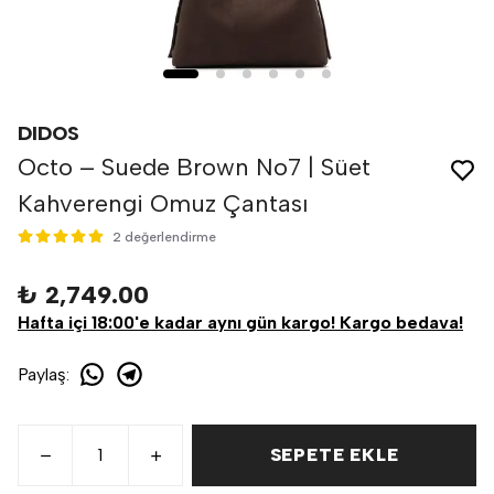
DIDOS
Octo – Suede Brown No7 | Süet
Kahverengi Omuz Çantası
2 değerlendirme
₺ 2,749.00
Hafta içi 18:00'e kadar aynı gün kargo! Kargo bedava!
Paylaş
:
SEPETE EKLE