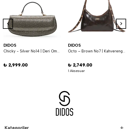
DIDOS
DIDOS
Chicky - Silver No14 | Deri Omuz Çantası
Octo – Brown No7 | Kahverengi Omuz Çantası
₺ 2,999.00
₺ 2,749.00
1 Aksesuar
Kategoriler