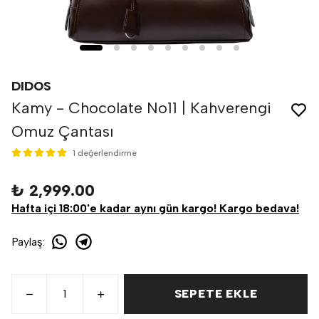
DIDOS
Kamy - Chocolate No11 | Kahverengi
Omuz Çantası
1 değerlendirme
₺ 2,999.00
Hafta içi 18:00'e kadar aynı gün kargo! Kargo bedava!
Paylaş
:
SEPETE EKLE