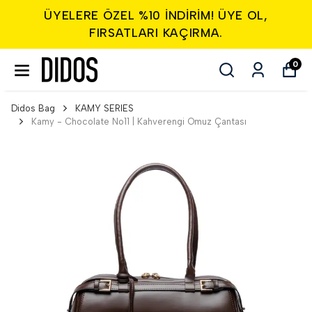
ÜYELERE ÖZEL %10 INDIRIM! ÜYE OL,
FIRSATLARI KAÇIRMA.
0
Didos Bag
KAMY SERIES
Kamy - Chocolate No11 | Kahverengi Omuz Çantası