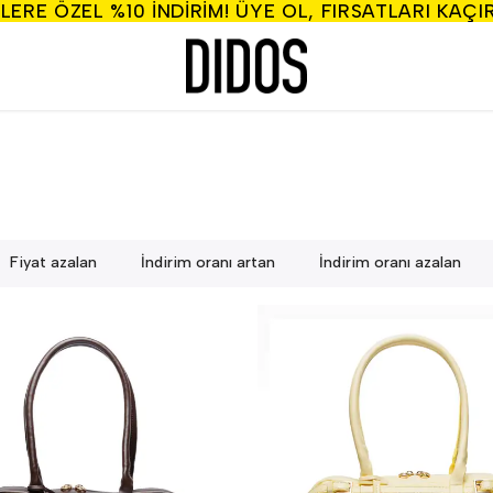
LERE ÖZEL %10 INDIRIM! ÜYE OL, FIRSATLARI KAÇI
Fiyat azalan
İndirim oranı artan
İndirim oranı azalan