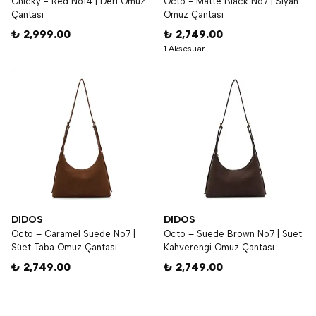
Chicky - Red No14 | Deri Omuz
Octo - Matte Black No7 | Siyah
Çantası
Omuz Çantası
₺ 2,999.00
₺ 2,749.00
1 Aksesuar
DIDOS
DIDOS
Octo – Caramel Suede No7 |
Octo – Suede Brown No7 | Süet
Süet Taba Omuz Çantası
Kahverengi Omuz Çantası
₺ 2,749.00
₺ 2,749.00