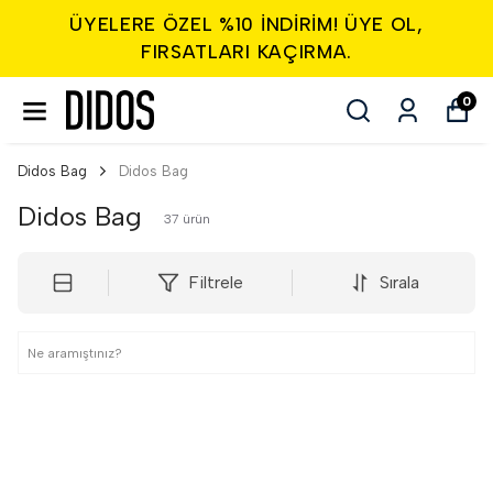
ÜYELERE ÖZEL %10 INDIRIM! ÜYE OL,
FIRSATLARI KAÇIRMA.
0
Didos Bag
Didos Bag
Didos Bag
37
ürün
Filtrele
Sırala