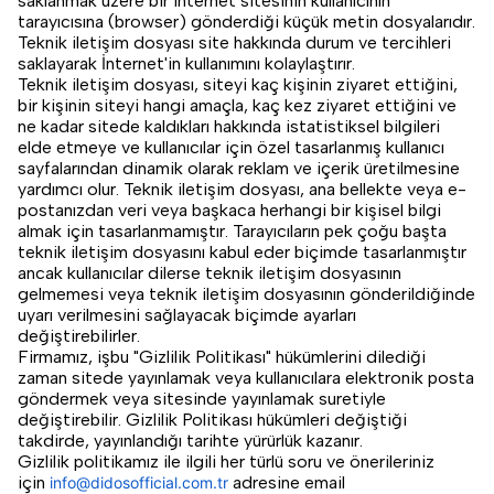
saklanmak üzere bir internet sitesinin kullanıcının
tarayıcısına (browser) gönderdiği küçük metin dosyalarıdır.
Teknik iletişim dosyası site hakkında durum ve tercihleri
saklayarak İnternet'in kullanımını kolaylaştırır.
Teknik iletişim dosyası, siteyi kaç kişinin ziyaret ettiğini,
bir kişinin siteyi hangi amaçla, kaç kez ziyaret ettiğini ve
ne kadar sitede kaldıkları hakkında istatistiksel bilgileri
elde etmeye ve kullanıcılar için özel tasarlanmış kullanıcı
sayfalarından dinamik olarak reklam ve içerik üretilmesine
yardımcı olur. Teknik iletişim dosyası, ana bellekte veya e-
postanızdan veri veya başkaca herhangi bir kişisel bilgi
almak için tasarlanmamıştır. Tarayıcıların pek çoğu başta
teknik iletişim dosyasını kabul eder biçimde tasarlanmıştır
ancak kullanıcılar dilerse teknik iletişim dosyasının
gelmemesi veya teknik iletişim dosyasının gönderildiğinde
uyarı verilmesini sağlayacak biçimde ayarları
değiştirebilirler.
Firmamız, işbu "Gizlilik Politikası" hükümlerini dilediği
zaman sitede yayınlamak veya kullanıcılara elektronik posta
göndermek veya sitesinde yayınlamak suretiyle
değiştirebilir. Gizlilik Politikası hükümleri değiştiği
takdirde, yayınlandığı tarihte yürürlük kazanır.
Gizlilik politikamız ile ilgili her türlü soru ve önerileriniz
için
adresine email
info@didosofficial.com.tr