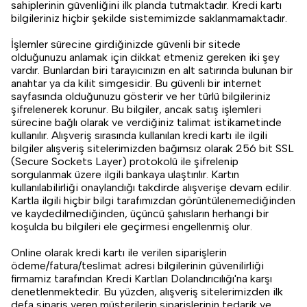
sahiplerinin güvenliğini ilk planda tutmaktadır. Kredi kartı
bilgileriniz hiçbir şekilde sistemimizde saklanmamaktadır.
İşlemler sürecine girdiğinizde güvenli bir sitede
olduğunuzu anlamak için dikkat etmeniz gereken iki şey
vardır. Bunlardan biri tarayıcınızın en alt satırında bulunan bir
anahtar ya da kilit simgesidir. Bu güvenli bir internet
sayfasında olduğunuzu gösterir ve her türlü bilgileriniz
şifrelenerek korunur. Bu bilgiler, ancak satış işlemleri
sürecine bağlı olarak ve verdiğiniz talimat istikametinde
kullanılır. Alışveriş sırasında kullanılan kredi kartı ile ilgili
bilgiler alışveriş sitelerimizden bağımsız olarak 256 bit SSL
(Secure Sockets Layer) protokolü ile şifrelenip
sorgulanmak üzere ilgili bankaya ulaştırılır. Kartın
kullanılabilirliği onaylandığı takdirde alışverişe devam edilir.
Kartla ilgili hiçbir bilgi tarafımızdan görüntülenemediğinden
ve kaydedilmediğinden, üçüncü şahısların herhangi bir
koşulda bu bilgileri ele geçirmesi engellenmiş olur.
Online olarak kredi kartı ile verilen siparişlerin
ödeme/fatura/teslimat adresi bilgilerinin güvenilirliği
firmamiz tarafından Kredi Kartları Dolandırıcılığı'na karşı
denetlenmektedir. Bu yüzden, alışveriş sitelerimizden ilk
defa sipariş veren müşterilerin siparişlerinin tedarik ve