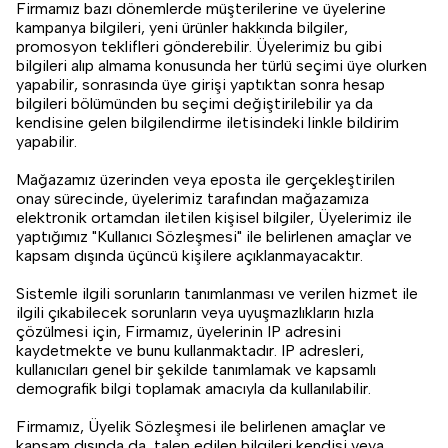
Firmamız bazı dönemlerde müşterilerine ve üyelerine
kampanya bilgileri, yeni ürünler hakkında bilgiler,
promosyon teklifleri gönderebilir. Üyelerimiz bu gibi
bilgileri alıp almama konusunda her türlü seçimi üye olurken
yapabilir, sonrasında üye girişi yaptıktan sonra hesap
bilgileri bölümünden bu seçimi değiştirilebilir ya da
kendisine gelen bilgilendirme iletisindeki linkle bildirim
yapabilir.
Mağazamız üzerinden veya eposta ile gerçekleştirilen
onay sürecinde, üyelerimiz tarafından mağazamıza
elektronik ortamdan iletilen kişisel bilgiler, Üyelerimiz ile
yaptığımız "Kullanıcı Sözleşmesi" ile belirlenen amaçlar ve
kapsam dışında üçüncü kişilere açıklanmayacaktır.
Sistemle ilgili sorunların tanımlanması ve verilen hizmet ile
ilgili çıkabilecek sorunların veya uyuşmazlıkların hızla
çözülmesi için, Firmamız, üyelerinin IP adresini
kaydetmekte ve bunu kullanmaktadır. IP adresleri,
kullanıcıları genel bir şekilde tanımlamak ve kapsamlı
demografik bilgi toplamak amacıyla da kullanılabilir.
Firmamız, Üyelik Sözleşmesi ile belirlenen amaçlar ve
kapsam dışında da, talep edilen bilgileri kendisi veya