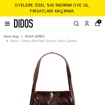
ÜYELERE ÖZEL %10 INDIRIM! ÜYE OL,
FIRSATLARI KAÇIRMA.
0
Didos Bag
BUKA SERIES
Buka – Cherry Red No6 | Bordo Omuz Çantası