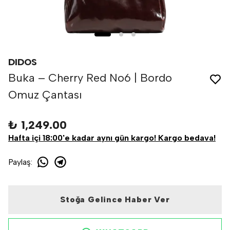
DIDOS
Buka – Cherry Red No6 | Bordo
Omuz Çantası
₺ 1,249.00
Hafta içi 18:00'e kadar aynı gün kargo! Kargo bedava!
Paylaş
:
Stoğa Gelince Haber Ver